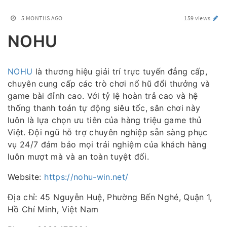
5 MONTHS AGO
159 views
NOHU
NOHU
là thương hiệu giải trí trực tuyến đẳng cấp,
chuyên cung cấp các trò chơi nổ hũ đổi thưởng và
game bài đỉnh cao. Với tỷ lệ hoàn trả cao và hệ
thống thanh toán tự động siêu tốc, sân chơi này
luôn là lựa chọn ưu tiên của hàng triệu game thủ
Việt. Đội ngũ hỗ trợ chuyên nghiệp sẵn sàng phục
vụ 24/7 đảm bảo mọi trải nghiệm của khách hàng
luôn mượt mà và an toàn tuyệt đối.
Website:
https://nohu-win.net/
Địa chỉ: 45 Nguyễn Huệ, Phường Bến Nghé, Quận 1,
Hồ Chí Minh, Việt Nam