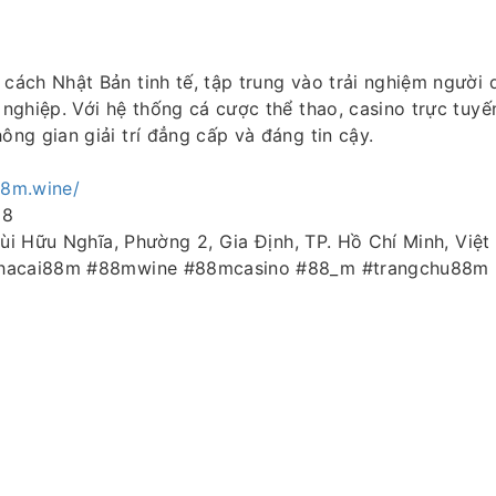
ách Nhật Bản tinh tế, tập trung vào trải nghiệm người 
ghiệp. Với hệ thống cá cược thể thao, casino trực tuyế
g gian giải trí đẳng cấp và đáng tin cậy.
88m.wine/
18
Bùi Hữu Nghĩa, Phường 2, Gia Định, TP. Hồ Chí Minh, Việ
nhacai88m #88mwine #88mcasino #88_m #trangchu88m