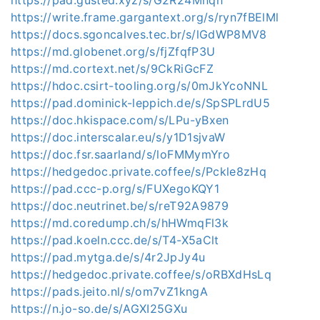
https://write.frame.gargantext.org/s/ryn7fBElMl
https://docs.sgoncalves.tec.br/s/lGdWP8MV8
https://md.globenet.org/s/fjZfqfP3U
https://md.cortext.net/s/9CkRiGcFZ
https://hdoc.csirt-tooling.org/s/0mJkYcoNNL
https://pad.dominick-leppich.de/s/SpSPLrdU5
https://doc.hkispace.com/s/LPu-yBxen
https://doc.interscalar.eu/s/y1D1sjvaW
https://doc.fsr.saarland/s/loFMMymYro
https://hedgedoc.private.coffee/s/Pckle8zHq
https://pad.ccc-p.org/s/FUXegoKQY1
https://doc.neutrinet.be/s/reT92A9879
https://md.coredump.ch/s/hHWmqFl3k
https://pad.koeln.ccc.de/s/T4-X5aClt
https://pad.mytga.de/s/4r2JpJy4u
https://hedgedoc.private.coffee/s/oRBXdHsLq
https://pads.jeito.nl/s/om7vZ1kngA
https://n.jo-so.de/s/AGXI25GXu