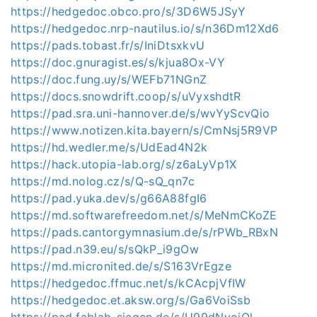
https://hedgedoc.obco.pro/s/3D6W5JSyY
https://hedgedoc.nrp-nautilus.io/s/n36Dm12Xd6
https://pads.tobast.fr/s/IniDtsxkvU
https://doc.gnuragist.es/s/kjua8Ox-VY
https://doc.fung.uy/s/WEFb71NGnZ
https://docs.snowdrift.coop/s/uVyxshdtR
https://pad.sra.uni-hannover.de/s/wvYyScvQio
https://www.notizen.kita.bayern/s/CmNsj5R9VP
https://hd.wedler.me/s/UdEad4N2k
https://hack.utopia-lab.org/s/z6aLyVp1X
https://md.nolog.cz/s/Q-sQ_qn7c
https://pad.yuka.dev/s/g66A88fgI6
https://md.softwarefreedom.net/s/MeNmCKoZE
https://pads.cantorgymnasium.de/s/rPWb_RBxN
https://pad.n39.eu/s/sQkP_i9gOw
https://md.micronited.de/s/S163VrEgze
https://hedgedoc.ffmuc.net/s/kCAcpjVfIW
https://hedgedoc.et.aksw.org/s/Ga6VoiSsb
https://pad.fablab-siegen.de/s/U99dNyoiQl