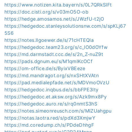
https://www.notizen.kita.bayern/s/0L7QRkSIFt
https://doc.cisti.org/s/v03mO5O-ob
https://hedge.amosamos.net/s/JWzfU-t2jO
https://hedgedoc.stanleysolutionsnw.com/s/spKLj67
5S6
https://notes.llgoewer.de/s/71cHTEQla
https://hedgedoc.team23.org/s/c_lO0dOYfw
https://md.darmstadt.ccc.de/s/2n_Z-nuZ9t
https://pads.dgnum.eu/s/M1qmlKcOCf
https://om-office.de/s/ByixVBEeze
https://md.mandragot.org/s/nxSHtXVAtn
https://pad.medialepfade.net/s/MDVmoOVzU
https://hedgedoc.inqbus.de/s/bbFPE3lty
https://hedgedoc.et.aksw.org/s/Azk9mx8Py
https://hedgedoc.auro.re/s/rq0nmtS3hS
https://notes.simeonreusch.com/s/MIZUahgpu
https://notas.laotra.red/s/pdXd3XmjwY
https://md.coredump.ch/s/PDdeDhhgF
https://pad.gusted.xyz/s/G2R24Mnqn