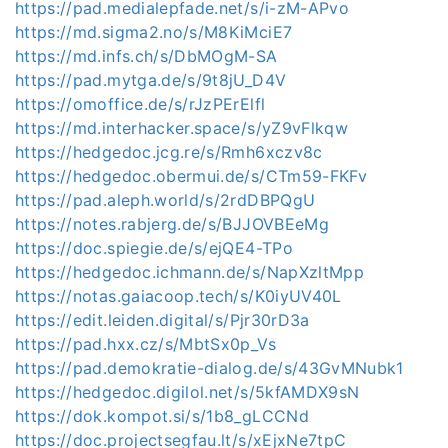
https://pad.medialepfade.net/s/i-zM-APvo
https://md.sigma2.no/s/M8KiMciE7
https://md.infs.ch/s/DbMOgM-SA
https://pad.mytga.de/s/9t8jU_D4V
https://omoffice.de/s/rJzPErElfl
https://md.interhacker.space/s/yZ9vFlkqw
https://hedgedoc.jcg.re/s/Rmh6xczv8c
https://hedgedoc.obermui.de/s/CTm59-FKFv
https://pad.aleph.world/s/2rdDBPQgU
https://notes.rabjerg.de/s/BJJOVBEeMg
https://doc.spiegie.de/s/ejQE4-TPo
https://hedgedoc.ichmann.de/s/NapXzltMpp
https://notas.gaiacoop.tech/s/K0iyUV40L
https://edit.leiden.digital/s/Pjr30rD3a
https://pad.hxx.cz/s/MbtSx0p_Vs
https://pad.demokratie-dialog.de/s/43GvMNubk1
https://hedgedoc.digilol.net/s/5kfAMDX9sN
https://dok.kompot.si/s/1b8_gLCCNd
https://doc.projectsegfau.lt/s/xEjxNe7tpC