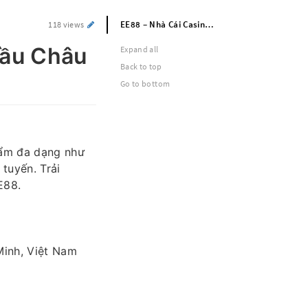
EE88 – Nhà Cái Casino Uy Tín Hàng Đầu Châu Á
118 views
Đầu Châu
Expand all
Back to top
Go to bottom
hẩm đa dạng như
 tuyến. Trải
E88.
Minh, Việt Nam