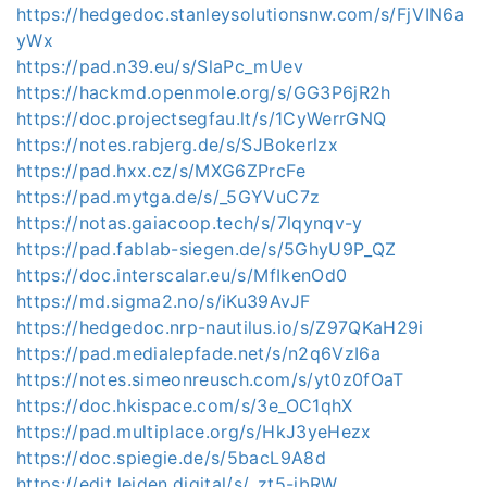
https://hedgedoc.stanleysolutionsnw.com/s/FjVIN6a
yWx
https://pad.n39.eu/s/SlaPc_mUev
https://hackmd.openmole.org/s/GG3P6jR2h
https://doc.projectsegfau.lt/s/1CyWerrGNQ
https://notes.rabjerg.de/s/SJBokerlzx
https://pad.hxx.cz/s/MXG6ZPrcFe
https://pad.mytga.de/s/_5GYVuC7z
https://notas.gaiacoop.tech/s/7lqynqv-y
https://pad.fablab-siegen.de/s/5GhyU9P_QZ
https://doc.interscalar.eu/s/MfIkenOd0
https://md.sigma2.no/s/iKu39AvJF
https://hedgedoc.nrp-nautilus.io/s/Z97QKaH29i
https://pad.medialepfade.net/s/n2q6VzI6a
https://notes.simeonreusch.com/s/yt0z0fOaT
https://doc.hkispace.com/s/3e_OC1qhX
https://pad.multiplace.org/s/HkJ3yeHezx
https://doc.spiegie.de/s/5bacL9A8d
https://edit.leiden.digital/s/_zt5-ibRW