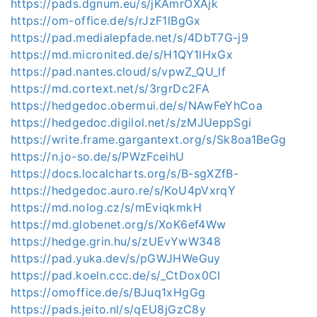
https://pads.dgnum.eu/s/jKAmrOXAjk
https://om-office.de/s/rJzF1lBgGx
https://pad.medialepfade.net/s/4DbT7G-j9
https://md.micronited.de/s/H1QY1lHxGx
https://pad.nantes.cloud/s/vpwZ_QU_lf
https://md.cortext.net/s/3rgrDc2FA
https://hedgedoc.obermui.de/s/NAwFeYhCoa
https://hedgedoc.digilol.net/s/zMJUeppSgi
https://write.frame.gargantext.org/s/Sk8oa1BeGg
https://n.jo-so.de/s/PWzFceihU
https://docs.localcharts.org/s/B-sgXZfB-
https://hedgedoc.auro.re/s/KoU4pVxrqY
https://md.nolog.cz/s/mEviqkmkH
https://md.globenet.org/s/XoK6ef4Ww
https://hedge.grin.hu/s/zUEvYwW348
https://pad.yuka.dev/s/pGWJHWeGuy
https://pad.koeln.ccc.de/s/_CtDox0CI
https://omoffice.de/s/BJuq1xHgGg
https://pads.jeito.nl/s/qEU8jGzC8y