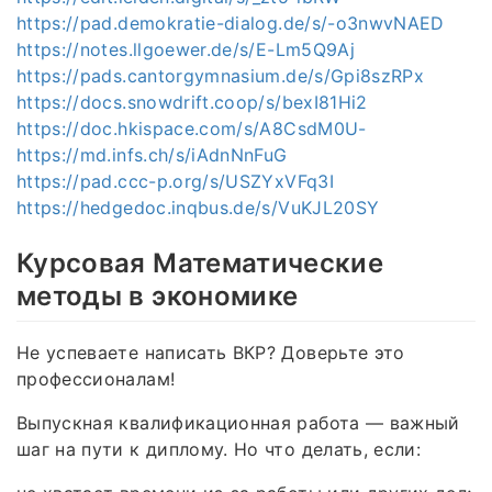
https://pad.demokratie-dialog.de/s/-o3nwvNAED
https://notes.llgoewer.de/s/E-Lm5Q9Aj
https://pads.cantorgymnasium.de/s/Gpi8szRPx
https://docs.snowdrift.coop/s/bexI81Hi2
https://doc.hkispace.com/s/A8CsdM0U-
https://md.infs.ch/s/iAdnNnFuG
https://pad.ccc-p.org/s/USZYxVFq3I
https://hedgedoc.inqbus.de/s/VuKJL20SY
Курсовая Математические
методы в экономике
Не успеваете написать ВКР? Доверьте это
профессионалам!
Выпускная квалификационная работа — важный
шаг на пути к диплому. Но что делать, если: