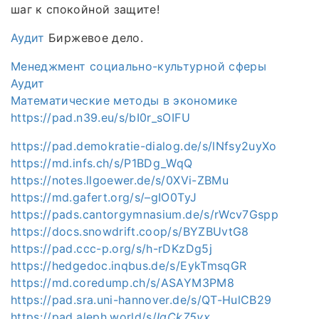
шаг к спокойной защите!
Аудит
Биржевое дело.
Менеджмент социально-культурной сферы
Аудит
Математические методы в экономике
https://pad.n39.eu/s/bI0r_sOIFU
https://pad.demokratie-dialog.de/s/lNfsy2uyXo
https://md.infs.ch/s/P1BDg_WqQ
https://notes.llgoewer.de/s/0XVi-ZBMu
https://md.gafert.org/s/–gIO0TyJ
https://pads.cantorgymnasium.de/s/rWcv7Gspp
https://docs.snowdrift.coop/s/BYZBUvtG8
https://pad.ccc-p.org/s/h-rDKzDg5j
https://hedgedoc.inqbus.de/s/EykTmsqGR
https://md.coredump.ch/s/ASAYM3PM8
https://pad.sra.uni-hannover.de/s/QT-HulCB29
https://pad.aleph.world/s/
IgCk75yx