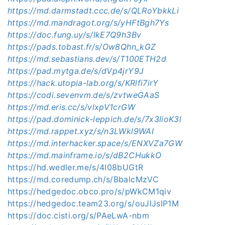
https://md.darmstadt.ccc.de/s/QLRoYbkkLi
https://md.mandragot.org/s/yHFtBgh7Ys
https://doc.fung.uy/s/IkE7Q9h3Bv
https://pads.tobast.fr/s/Ow8Qhn_kGZ
https://md.sebastians.dev/s/T100ETH2d
https://pad.mytga.de/s/dVp4jrY9J
https://hack.utopia-lab.org/s/KRlfi7irY
https://codi.sevenvm.de/s/zvtweGAaS
https://md.eris.cc/s/vlxpV1crGW
https://pad.dominick-leppich.de/s/7x3lioK3l
https://md.rappet.xyz/s/n3LWkl9WAI
https://md.interhacker.space/s/ENXVZa7GW
https://md.mainframe.io/s/dB2CHukkO
https://hd.wedler.me/s/4I08bUGtR
https://md.coredump.ch/s/BbalcMzVC
https://hedgedoc.obco.pro/s/pWkCM1qiv
https://hedgedoc.team23.org/s/ouJlJsIP1M
https://doc.cisti.org/s/PAeLwA-nbm