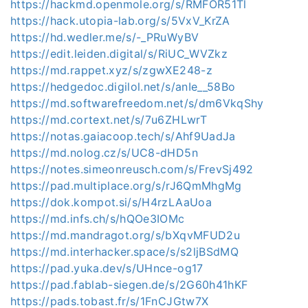
https://hackmd.openmole.org/s/RMFOR51Tl
https://hack.utopia-lab.org/s/5VxV_KrZA
https://hd.wedler.me/s/-_PRuWyBV
https://edit.leiden.digital/s/RiUC_WVZkz
https://md.rappet.xyz/s/zgwXE248-z
https://hedgedoc.digilol.net/s/anIe__58Bo
https://md.softwarefreedom.net/s/dm6VkqShy
https://md.cortext.net/s/7u6ZHLwrT
https://notas.gaiacoop.tech/s/Ahf9UadJa
https://md.nolog.cz/s/UC8-dHD5n
https://notes.simeonreusch.com/s/FrevSj492
https://pad.multiplace.org/s/rJ6QmMhgMg
https://dok.kompot.si/s/H4rzLAaUoa
https://md.infs.ch/s/hQOe3IOMc
https://md.mandragot.org/s/bXqvMFUD2u
https://md.interhacker.space/s/s2ljBSdMQ
https://pad.yuka.dev/s/UHnce-og17
https://pad.fablab-siegen.de/s/2G60h41hKF
https://pads.tobast.fr/s/1FnCJGtw7X