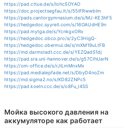
https://pad.cttue.de/s/lohcSOYAO
https://doc.projectsegfau.lt/s/55IFRwwblm
https://pads.cantorgymnasium.de/s/MJ-KE3hF5
https://hedgedoc.syyrell.com/s/16OAUdHE9n
https://pad.mytga.de/s/YcnkgxORx
https://hedgedoc.obco.pro/s/2yC3HigQ-
https://hedgedoc.obermui.de/s/mXM19uLtFB
https://md.darmstadt.ccc.de/s/YEZQadS1dj
https://pad.sra.uni-hannover.de/s/g57ClhUarN
https://om-office.de/s/rJILmMnxMx
https://pad.medialepfade.net/s/DbyD4noZm
https://md.sigma2.no/s/KD82ZNPc5
https://pad.koeln.ccc.de/s/o8Fu_l4SS
Мойка высокого давления на
аккумуляторе как работает