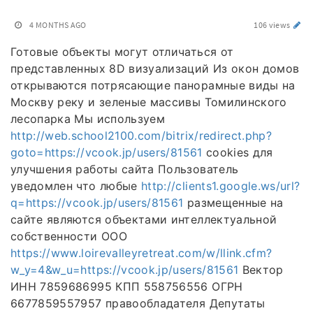
4 MONTHS AGO
106 views
Готовые объекты могут отличаться от
представленных 8D визуализаций Из окон домов
открываются потрясающие панорамные виды на
Москву реку и зеленые массивы Томилинского
лесопарка Мы используем
http://web.school2100.com/bitrix/redirect.php?
goto=https://vcook.jp/users/81561
cookies для
улучшения работы сайта Пользователь
уведомлен что любые
http://clients1.google.ws/url?
q=https://vcook.jp/users/81561
размещенные на
сайте являются объектами интеллектуальной
собственности ООО
https://www.loirevalleyretreat.com/w/llink.cfm?
w_y=4&w_u=https://vcook.jp/users/81561
Вектор
ИНН 7859686995 КПП 558756556 ОГРН
6677859557957 правообладателя Депутаты