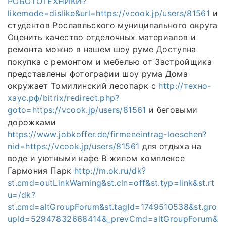
РОБОТОТЕХНИКИ?
likemode=dislike&url=https://vcook.jp/users/81561
и
студентов Рославльского муниципального округа
Оценить качество отделочных материалов и
ремонта можно в нашем шоу руме Доступна
покупка с ремонтом и мебелью от Застройщика
представлены фотографии шоу рума Дома
окружает Томилинский лесопарк с
http://техно-
хаус.рф/bitrix/redirect.php?
goto=https://vcook.jp/users/81561
и беговыми
дорожками
https://www.jobkoffer.de/firmeneintrag-loeschen?
nid=https://vcook.jp/users/81561
для отдыха на
воде и уютными кафе В жилом комплексе
Гармония Парк
http://m.ok.ru/dk?
st.cmd=outLinkWarning&st.cln=off&st.typ=link&st.rt
u=/dk?
st.cmd=altGroupForum&st.tagId=1749510538&st.gro
upId=52947832668414&_prevCmd=altGroupForum&