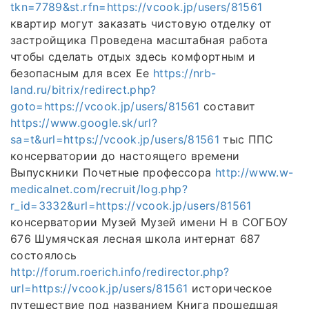
tkn=7789&st.rfn=https://vcook.jp/users/81561
квартир могут заказать чистовую отделку от
застройщика Проведена масштабная работа
чтобы сделать отдых здесь комфортным и
безопасным для всех Ее
https://nrb-
land.ru/bitrix/redirect.php?
goto=https://vcook.jp/users/81561
составит
https://www.google.sk/url?
sa=t&url=https://vcook.jp/users/81561
тыс ППС
консерватории до настоящего времени
Выпускники Почетные профессора
http://www.w-
medicalnet.com/recruit/log.php?
r_id=3332&url=https://vcook.jp/users/81561
консерватории Музей Музей имени Н в СОГБОУ
676 Шумячская лесная школа интернат 687
состоялось
http://forum.roerich.info/redirector.php?
url=https://vcook.jp/users/81561
историческое
путешествие под названием Книга прошедшая