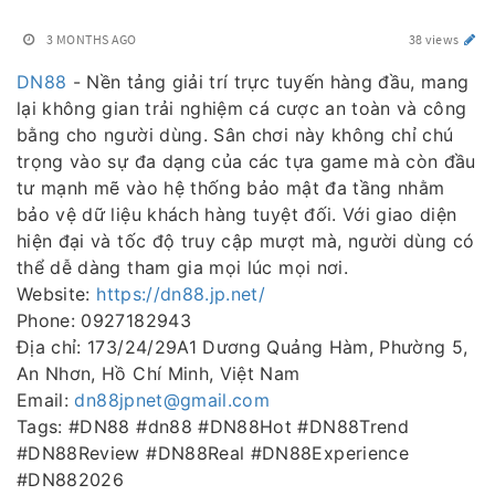
3 MONTHS AGO
38 views
DN88
- Nền tảng giải trí trực tuyến hàng đầu, mang
lại không gian trải nghiệm cá cược an toàn và công
bằng cho người dùng. Sân chơi này không chỉ chú
trọng vào sự đa dạng của các tựa game mà còn đầu
tư mạnh mẽ vào hệ thống bảo mật đa tầng nhằm
bảo vệ dữ liệu khách hàng tuyệt đối. Với giao diện
hiện đại và tốc độ truy cập mượt mà, người dùng có
thể dễ dàng tham gia mọi lúc mọi nơi.
Website:
https://dn88.jp.net/
Phone: 0927182943
Địa chỉ: 173/24/29A1 Dương Quảng Hàm, Phường 5,
An Nhơn, Hồ Chí Minh, Việt Nam
Email:
dn88jpnet@gmail.com
Tags: #DN88 #dn88 #DN88Hot #DN88Trend
#DN88Review #DN88Real #DN88Experience
#DN882026