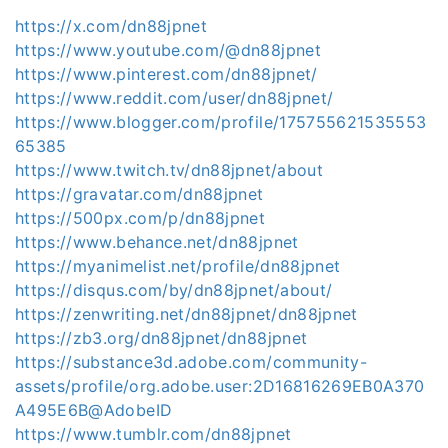
https://x.com/dn88jpnet
https://www.youtube.com/@dn88jpnet
https://www.pinterest.com/dn88jpnet/
https://www.reddit.com/user/dn88jpnet/
https://www.blogger.com/profile/175755621535553
65385
https://www.twitch.tv/dn88jpnet/about
https://gravatar.com/dn88jpnet
https://500px.com/p/dn88jpnet
https://www.behance.net/dn88jpnet
https://myanimelist.net/profile/dn88jpnet
https://disqus.com/by/dn88jpnet/about/
https://zenwriting.net/dn88jpnet/dn88jpnet
https://zb3.org/dn88jpnet/dn88jpnet
https://substance3d.adobe.com/community-
assets/profile/org.adobe.user:2D16816269EB0A370
A495E6B@AdobeID
https://www.tumblr.com/dn88jpnet