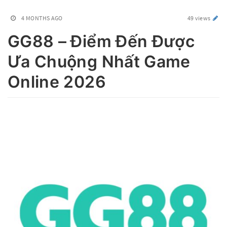
4 MONTHS AGO
49 views
GG88 – Điểm Đến Được
Ưa Chuộng Nhất Game
Online 2026