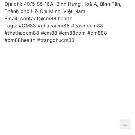
Địa chỉ: 40/5 Số 16A, Bình Hưng Hoà A, Bình Tân,
Thành phố Hồ Chí Minh, Việt Nam
Email: contact@cm88.health
Tags: #CM88 #nhacaicm88 #casinocm88
#thethaocm88 #cm88 #cm88com #cm888
#cm88health #trangchucm88