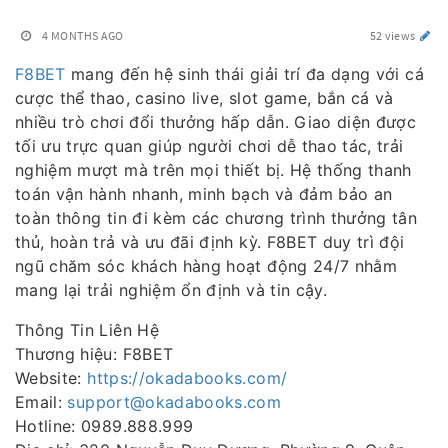
4 MONTHS AGO
52 views
F8BET
mang đến hệ sinh thái giải trí đa dạng với cá
cược thể thao, casino live, slot game, bắn cá và
nhiều trò chơi đổi thưởng hấp dẫn. Giao diện được
tối ưu trực quan giúp người chơi dễ thao tác, trải
nghiệm mượt mà trên mọi thiết bị. Hệ thống thanh
toán vận hành nhanh, minh bạch và đảm bảo an
toàn thông tin đi kèm các chương trình thưởng tân
thủ, hoàn trả và ưu đãi định kỳ. F8BET duy trì đội
ngũ chăm sóc khách hàng hoạt động 24/7 nhằm
mang lại trải nghiệm ổn định và tin cậy.
Thông Tin Liên Hệ
Thương hiệu: F8BET
Website:
https://okadabooks.com/
Email:
support@okadabooks.com
Hotline: 0989.888.999