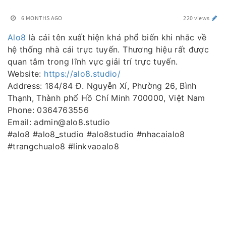
6 MONTHS AGO
220 views
Alo8
là cái tên xuất hiện khá phổ biến khi nhắc về
hệ thống nhà cái trực tuyến. Thương hiệu rất được
quan tâm trong lĩnh vực giải trí trực tuyến.
Website:
https://alo8.studio/
Address: 184/84 Đ. Nguyễn Xí, Phường 26, Bình
Thạnh, Thành phố Hồ Chí Minh 700000, Việt Nam
Phone: 0364763556
Email: admin@alo8.studio
#alo8 #alo8_studio #alo8studio #nhacaialo8
#trangchualo8 #linkvaoalo8