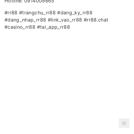
Hotline: 0914009865
#rr88 #trangchu_rr88 #dang_ky_rr88
#dang_nhap_rr88 #link_vao_rr88 #rr88.chat
#casino_rr88 #tai_app_rr88