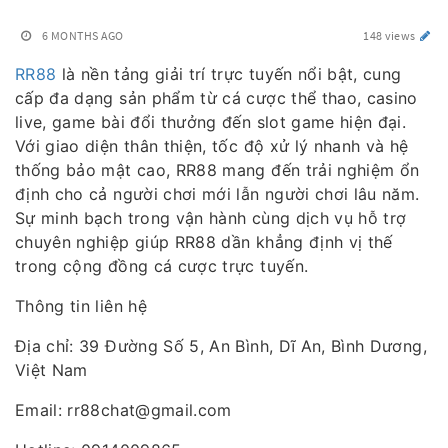
6 MONTHS AGO
148 views
RR88
là nền tảng giải trí trực tuyến nổi bật, cung
cấp đa dạng sản phẩm từ cá cược thể thao, casino
live, game bài đổi thưởng đến slot game hiện đại.
Với giao diện thân thiện, tốc độ xử lý nhanh và hệ
thống bảo mật cao, RR88 mang đến trải nghiệm ổn
định cho cả người chơi mới lẫn người chơi lâu năm.
Sự minh bạch trong vận hành cùng dịch vụ hỗ trợ
chuyên nghiệp giúp RR88 dần khẳng định vị thế
trong cộng đồng cá cược trực tuyến.
Thông tin liên hệ
Địa chỉ: 39 Đường Số 5, An Bình, Dĩ An, Bình Dương,
Việt Nam
Email: rr88chat@gmail.com