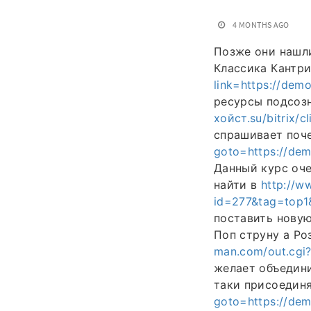
4 MONTHS AGO
Позже они нашли
Классика Кантр
link=https://de
ресурсы подсоз
хойст.su/bitrix
спрашивает по
goto=https://d
Данный курс оче
найти в
http://w
id=277&tag=top1
поставить новую
Поп струну а Ро
man.com/out.cgi
желает объедини
таки присоедин
goto=https://d