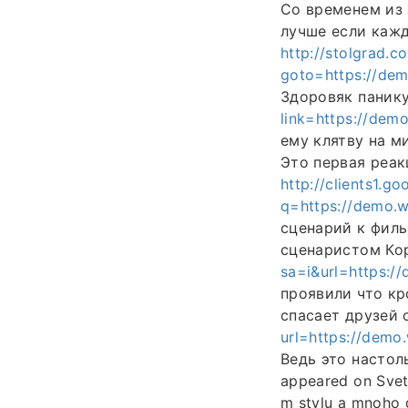
Со временем из 
лучше если кажд
http://stolgrad.c
goto=https://d
Здоровяк паник
link=https://de
ему клятву на м
Это первая реак
http://clients1.go
q=https://demo
сценарий к филь
сценаристом К
sa=i&url=https:
проявили что кр
спасает друзей 
url=https://dem
Ведь это настоль
appeared on Svet
m stylu a mnoho 