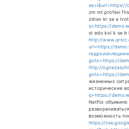
sa=i&url=https:
zm nit profesi fi
zdrav kr se a ivo
q=https://demo
st edo kol k se b
http://www.qrsrc
url=https://dem
гидроизоляцияном
goto=https://d
http://ognezaschi
goto=https://d
жизненных ситуа
исторические в
q=https://demo
Netflix объявил
разворачиваться
возможность по
https://cse.googl