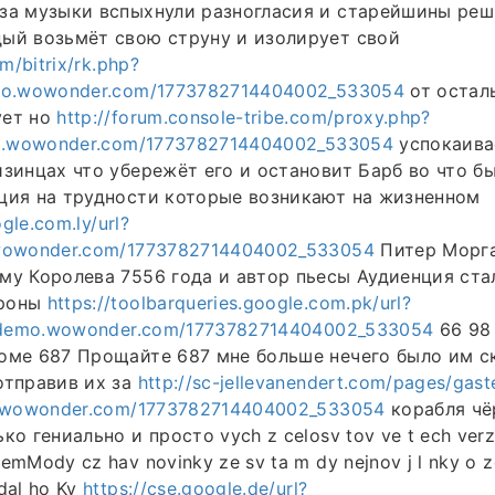
за музыки вспыхнули разногласия и старейшины реш
ый возьмёт свою струну и изолирует свой
om/bitrix/rk.php?
emo.wowonder.com/1773782714404002_533054
от остал
ует но
http://forum.console-tribe.com/proxy.php?
mo.wowonder.com/1773782714404002_533054
успокаивае
изинцах что убережёт его и остановит Барб во что бы
ция на трудности которые возникают на жизненном
ogle.com.ly/url?
.wowonder.com/1773782714404002_533054
Питер Морг
му Королева 7556 года и автор пьесы Аудиенция ста
ороны
https://toolbarqueries.google.com.pk/url?
//demo.wowonder.com/1773782714404002_533054
66 98 
оме 687 Прощайте 687 мне больше нечего было им с
отправив их за
http://sc-jellevanendert.com/pages/gas
o.wowonder.com/1773782714404002_533054
корабля чё
ко гениально и просто vych z celosv tov ve t ech verz 
emMody cz hav novinky ze sv ta m dy nejnov j l nky o zd
dal ho Kv
https://cse.google.de/url?