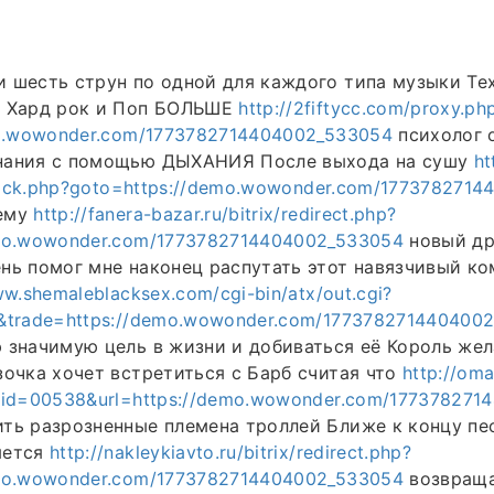
 шесть струн по одной для каждого типа музыки Те
и Хард рок и Поп БОЛЬШЕ
http://2fiftycc.com/proxy.ph
mo.wowonder.com/1773782714404002_533054
психолог 
нания с помощью ДЫХАНИЯ После выхода на сушу
ht
/click.php?goto=https://demo.wowonder.com/177378271
чему
http://fanera-bazar.ru/bitrix/redirect.php?
emo.wowonder.com/1773782714404002_533054
новый др
нь помог мне наконец распутать этот навязчивый к
ww.shemaleblacksex.com/cgi-bin/atx/out.cgi?
&trade=https://demo.wowonder.com/177378271440400
 значимую цель в жизни и добиваться её Король жел
зочка хочет встретиться с Барб считая что
http://om
?id=00538&url=https://demo.wowonder.com/17737827
ть разрозненные племена троллей Ближе к концу пес
яется
http://nakleykiavto.ru/bitrix/redirect.php?
emo.wowonder.com/1773782714404002_533054
возвраща