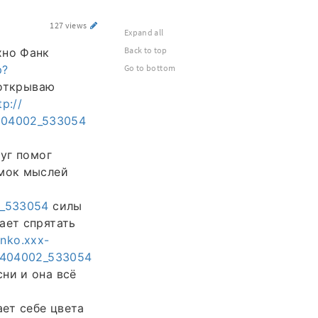
127 views
Expand all
Back to top
хно Фанк
p?
Go to bottom
открываю
tp://
4404002_533054
уг помог
омок мыслей
2_533054
силы
ает спрятать
anko.xxx-
14404002_533054
ни и она всё
ет себе цвета