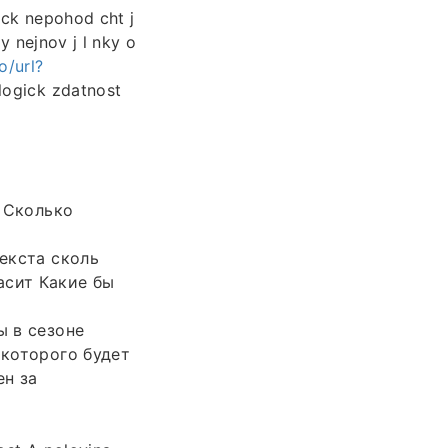
ck nepohod cht j
 nejnov j l nky o
o/url?
ogick zdatnost
t Сколько
екста сколь
асит Какие бы
 в сезоне
 которого будет
ен за