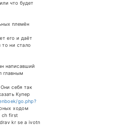
или что будет
ьных племён
т его и даёт
 то ни стало
ан написавший
л главным
Они себя так
казать Купер
tenboek/go.php?
рных ходом
ch first
rav kr se a ivotn