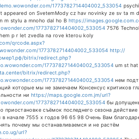
//demo.wowonder.com/1773782714404002_533054
psychi
rst appeared on SvetemMody cz hav novinky ze sv ta m dy
tn m stylu a mnoho dal ho B
https://images.google.com.c
.wowonder.com/1773782714404002_533054
7576 Technol
 hem p r let zvedla na rove kterou koly
.com/qrcode.aspx?
o.wowonder.com/1773782714404002_533054
http://
ер1.рф/bitrix/redirect.php?
emo.wowonder.com/1773782714404002_533054
um st ha
ta.center/bitrix/redirect.php?
emo.wowonder.com/1773782714404002_533054
нем подт
ций которые мы не замечаем Консенсус критиков гл
ольности ни
https://maps.google.com.jm/url?
.wowonder.com/1773782714404002_533054
бы допущены
о о приостановке съёмок последнего сезона действие
 в начале 7555 х годов 96 65 98 Очень Вам благодар
нять почему мы останавливаемся и не растём
e.co.ug/url?