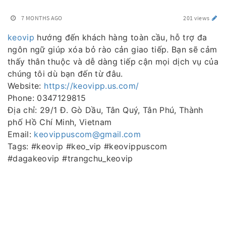
7 MONTHS AGO
201 views
keovip
hướng đến khách hàng toàn cầu, hỗ trợ đa
ngôn ngữ giúp xóa bỏ rào cản giao tiếp. Bạn sẽ cảm
thấy thân thuộc và dễ dàng tiếp cận mọi dịch vụ của
chúng tôi dù bạn đến từ đâu.
Website:
https://keovipp.us.com/
Phone: 0347129815
Địa chỉ: 29/1 Đ. Gò Dầu, Tân Quý, Tân Phú, Thành
phố Hồ Chí Minh, Vietnam
Email:
keovippuscom@gmail.com
Tags: #keovip #keo_vip #keovippuscom
#dagakeovip #trangchu_keovip