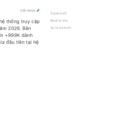
126 views
Expand all
Back to top
hệ thống truy cập
năm 2026. Bên
Go to bottom
đến +999K dành
a đầu tiên tại hệ