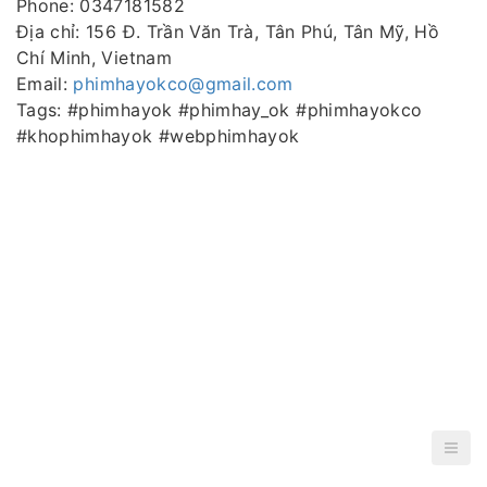
Phone: 0347181582
Địa chỉ: 156 Đ. Trần Văn Trà, Tân Phú, Tân Mỹ, Hồ
Chí Minh, Vietnam
Email:
phimhayokco@gmail.com
Tags: #phimhayok #phimhay_ok #phimhayokco
#khophimhayok #webphimhayok