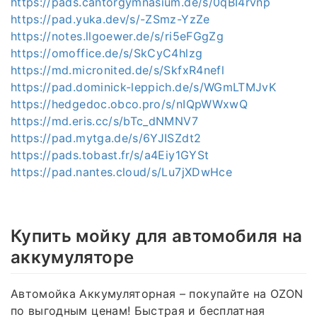
https://pads.cantorgymnasium.de/s/0qBI4rvnp
https://pad.yuka.dev/s/-ZSmz-YzZe
https://notes.llgoewer.de/s/ri5eFGgZg
https://omoffice.de/s/SkCyC4hlzg
https://md.micronited.de/s/SkfxR4nefl
https://pad.dominick-leppich.de/s/WGmLTMJvK
https://hedgedoc.obco.pro/s/nIQpWWxwQ
https://md.eris.cc/s/bTc_dNMNV7
https://pad.mytga.de/s/6YJISZdt2
https://pads.tobast.fr/s/a4Eiy1GYSt
https://pad.nantes.cloud/s/Lu7jXDwHce
Купить мойку для автомобиля на
аккумуляторе
Автомойка Аккумуляторная – покупайте на OZON
по выгодным ценам! Быстрая и бесплатная