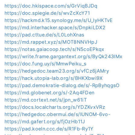
https://doc.hkispace.com/s/GrViqBJDq
https://doc.spiegie.de/s/wvZcXcY71
https://hackmd.k15.synology.me/s/U_lyHKTvE
https://md.interhacker.space/s/DnpkiLDX2
https://pad.cttue.de/s/L0LohXnas
https://md.rappet.xyz/s/MOT8NNVHpJ
https://notas.gaiacoop.tech/s/N5coEPkqx
https://write.frame.gargantext.org/s/ByQk243lMx
https://doc.fung.uy/s/MmwPeiku_s
https://hedgedoc.team23.org/s/vfCz6jAMry
https://hack.utopia-lab.org/s/BHKXbwi9X
https://pad.demokratie-dialog.de/s/-RpByhqgsO
https://md.globenet.org/s/-2Aq4FDen
https://md.cortext.net/s/jpn_w61iT
https://docs.localcharts.org/s/YDZKvxVRz
https://hedgedoc.obermui.de/s/IUNOM-6vo-
https://md.gafert.org/s/fjOzHb11J
https://pad.koeln.ccc.de/s/R1Fb-Ry1Y