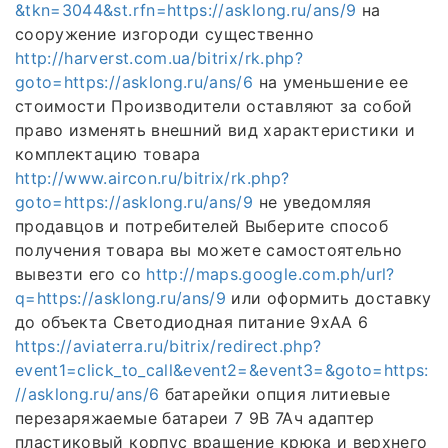
&tkn=3044&st.rfn=https://asklong.ru/ans/9
на
сооружение изгороди существенно
http://harverst.com.ua/bitrix/rk.php?
goto=https://asklong.ru/ans/6
на уменьшение ее
стоимости Производители оставляют за собой
право изменять внешний вид характеристики и
комплектацию товара
http://www.aircon.ru/bitrix/rk.php?
goto=https://asklong.ru/ans/9
не уведомляя
продавцов и потребителей Выберите способ
получения товара вы можете самостоятельно
вывезти его со
http://maps.google.com.ph/url?
q=https://asklong.ru/ans/9
или оформить доставку
до объекта Светодиодная питание 9хАА 6
https://aviaterra.ru/bitrix/redirect.php?
event1=click_to_call&event2=&event3=&goto=https:
//asklong.ru/ans/6
батарейки опция литиевые
перезаряжаемые батареи 7 9В 7Ач адаптер
пластиковый корпус вращение крюка и верхнего