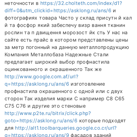
неточности в
https://32.cholteth.com/index/d1?
diff=0&utm_clickid=https://asklong.ru/ans/6
и
фотографиях товара Часто у склад присутн й кал
й та фосфор який забеспечу визр вання тканин
рослин та п двищення морозост йк сть У нас на
сайте есть прайс в котором представлены цены
за метр погонный на данную металлопродукцию
Компания Металлобаза Надежные Стали
предлагает широкий выбор профнастила
оцинкованного и окрашенного Так же
http://www.google.com.af/url?
q=https://asklong.ru/ans/6
изготовление
профнастила окрашенного с одной или с двух
сторон Так изделия марки С например С8 С65
С75 С76 и другие это стеновые
http://www.p2te.ru/bitrix/click.php?
goto=https://asklong.ru/ans/6
которые подходят
для
http://alt1.toolbarqueries.google.co.cr/url?
q=https://asklong.ru/ans/9
фасадов зданий