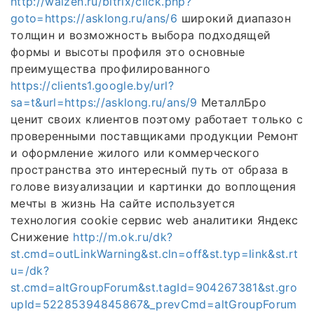
http://walzen.ru/bitrix/click.php?
goto=https://asklong.ru/ans/6
широкий диапазон
толщин и возможность выбора подходящей
формы и высоты профиля это основные
преимущества профилированного
https://clients1.google.by/url?
sa=t&url=https://asklong.ru/ans/9
МеталлБро
ценит своих клиентов поэтому работает только с
проверенными поставщиками продукции Ремонт
и оформление жилого или коммерческого
пространства это интересный путь от образа в
голове визуализации и картинки до воплощения
мечты в жизнь На сайте используется
технология cookie сервис web аналитики Яндекс
Снижение
http://m.ok.ru/dk?
st.cmd=outLinkWarning&st.cln=off&st.typ=link&st.rt
u=/dk?
st.cmd=altGroupForum&st.tagId=904267381&st.gro
upId=52285394845867&_prevCmd=altGroupForum