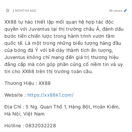
3 MONTHS AGO
49 views
XX88 tự hào thiết lập mối quan hệ hợp tác độc
quyền với Juventus tại thị trường châu Á, đánh dấu
bước tiến chiến lược trong hành trình vươn tầm
quốc tế. Là một trong những biểu tượng hàng đầu
của bóng đá Ý với bề dày thành tích ấn tượng,
Juventus không chỉ mang đến giá trị thương hiệu
đẳng cấp mà còn góp phần củng cố niềm tin và uy
tín cho XX88 trên thị trường toàn cầu.
Thương Hiệu : XX88
Website :
https://xx88k1.com/
Địa Chỉ : 5 Ng. Quan Thổ 1, Hàng Bột, Hoàn Kiếm,
Hà Nội, Việt Nam
Hotline : 0832032228