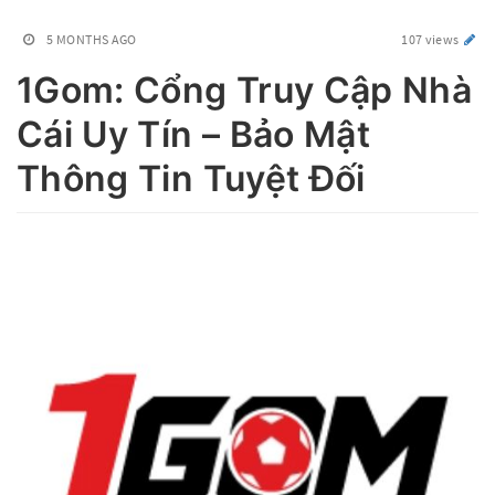
5 MONTHS AGO
107 views
1Gom: Cổng Truy Cập Nhà
Cái Uy Tín – Bảo Mật
Thông Tin Tuyệt Đối