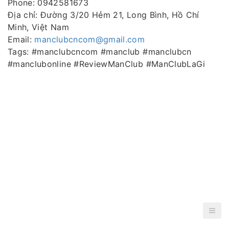
Phone: 0942581673
Địa chỉ: Đường 3/20 Hẻm 21, Long Bình, Hồ Chí
Minh, Việt Nam
Email:
manclubcncom@gmail.com
Tags: #manclubcncom #manclub #manclubcn
#manclubonline #ReviewManClub #ManClubLaGi