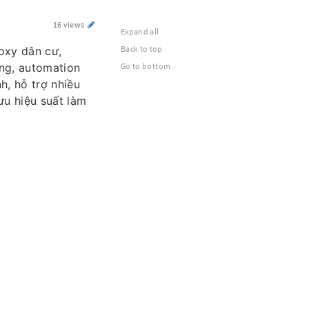
16 views
Expand all
Back to top
oxy dân cư,
ng, automation
Go to bottom
h, hỗ trợ nhiều
ưu hiệu suất làm