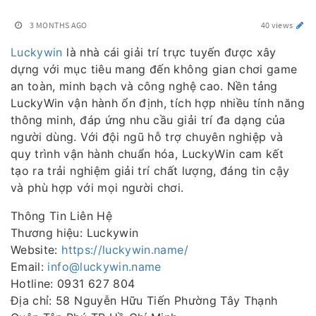
3 MONTHS AGO
40 views
Luckywin
là nhà cái giải trí trực tuyến được xây
dựng với mục tiêu mang đến không gian chơi game
an toàn, minh bạch và công nghệ cao. Nền tảng
LuckyWin vận hành ổn định, tích hợp nhiều tính năng
thông minh, đáp ứng nhu cầu giải trí đa dạng của
người dùng. Với đội ngũ hỗ trợ chuyên nghiệp và
quy trình vận hành chuẩn hóa, LuckyWin cam kết
tạo ra trải nghiệm giải trí chất lượng, đáng tin cậy
và phù hợp với mọi người chơi.
Thông Tin Liên Hệ
Thương hiệu: Luckywin
Website:
https://luckywin.name/
Email:
info@luckywin.name
Hotline: 0931 627 804
Địa chỉ: 58 Nguyễn Hữu Tiến Phường Tây Thạnh