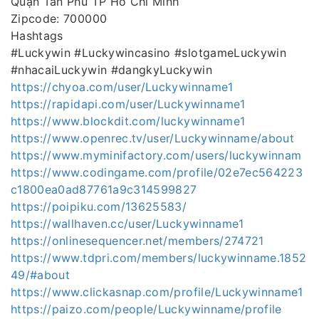
Quận Tân Phú TP Hồ Chí Minh
Zipcode: 700000
Hashtags
#Luckywin #Luckywincasino #slotgameLuckywin
#nhacaiLuckywin #dangkyLuckywin
https://chyoa.com/user/Luckywinname1
https://rapidapi.com/user/Luckywinname1
https://www.blockdit.com/luckywinname1
https://www.openrec.tv/user/Luckywinname/about
https://www.myminifactory.com/users/luckywinnam
https://www.codingame.com/profile/02e7ec564223
c1800ea0ad87761a9c314599827
https://poipiku.com/13625583/
https://wallhaven.cc/user/Luckywinname1
https://onlinesequencer.net/members/274721
https://www.tdpri.com/members/luckywinname.1852
49/#about
https://www.clickasnap.com/profile/Luckywinname1
https://paizo.com/people/Luckywinname/profile