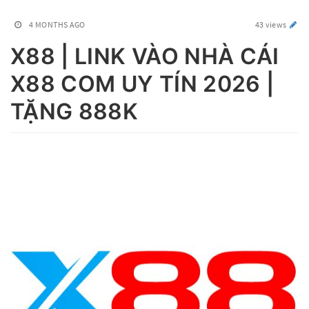
4 MONTHS AGO
43 views
X88 | LINK VÀO NHÀ CÁI
X88 COM UY TÍN 2026 |
TẶNG 888K