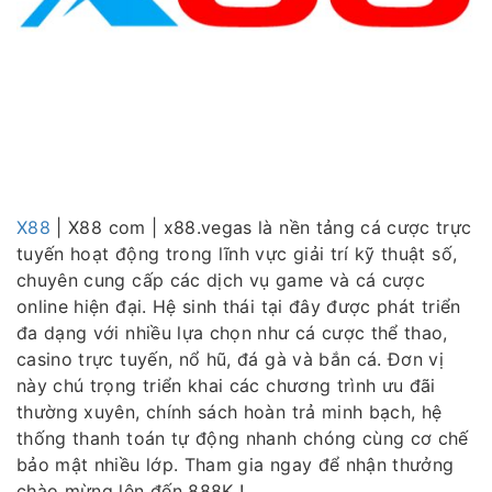
X88
| X88 com | x88.vegas là nền tảng cá cược trực
tuyến hoạt động trong lĩnh vực giải trí kỹ thuật số,
chuyên cung cấp các dịch vụ game và cá cược
online hiện đại. Hệ sinh thái tại đây được phát triển
đa dạng với nhiều lựa chọn như cá cược thể thao,
casino trực tuyến, nổ hũ, đá gà và bắn cá. Đơn vị
này chú trọng triển khai các chương trình ưu đãi
thường xuyên, chính sách hoàn trả minh bạch, hệ
thống thanh toán tự động nhanh chóng cùng cơ chế
bảo mật nhiều lớp. Tham gia ngay để nhận thưởng
chào mừng lên đến 888K !