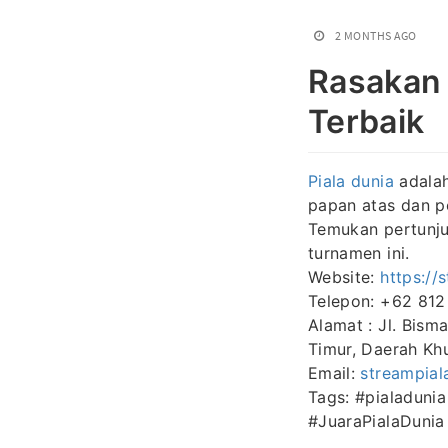
2 MONTHS AGO
Rasakan 
Terbaik
Piala dunia
adalah
papan atas dan p
Temukan pertunju
turnamen ini.
Website:
https://
Telepon: +62 812
Alamat : Jl. Bism
Timur, Daerah Kh
Email:
streampia
Tags: #pialaduni
#JuaraPialaDunia