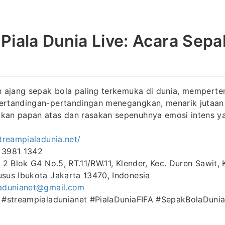
Piala Dunia Live: Acara Sepa
 ajang sepak bola paling terkemuka di dunia, memperte
ertandingan-pertandingan menegangkan, menarik jutaa
kan papan atas dan rasakan sepenuhnya emosi intens y
streampialadunia.net/
 3981 1342
a 2 Blok G4 No.5, RT.11/RW.11, Klender, Kec. Duren Sawit,
usus Ibukota Jakarta 13470, Indonesia
ladunianet@gmail.com
a #streampialadunianet #PialaDuniaFIFA #SepakBolaDuni