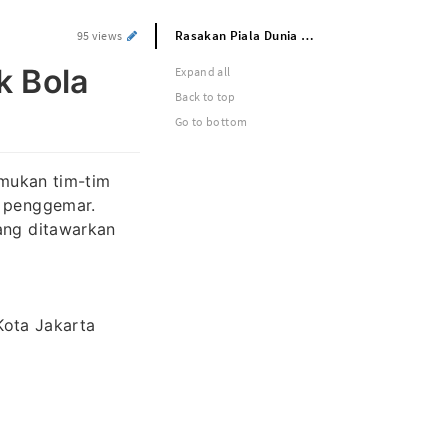
Rasakan Piala Dunia Live: Acara Sepak Bola Terbaik
95 views
k Bola
Expand all
Back to top
Go to bottom
mukan tim-tim
n penggemar.
ang ditawarkan
 Kota Jakarta
a