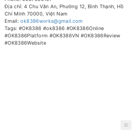
Địa chỉ: 4 Chu Văn An, Phường 12, Bình Thạnh, Hồ
Chí Minh 70000, Việt Nam
Email:
ok8386works@gmail.com
Tags: #OK8386 #ok8386 #OK8386Online
#OK8386Platform #OK8386VN #OK8386Review
#OK8386Website