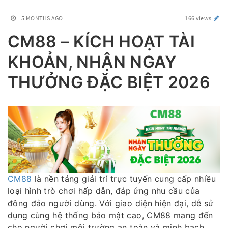
5 MONTHS AGO
166 views
CM88 – KÍCH HOẠT TÀI
KHOẢN, NHẬN NGAY
THƯỞNG ĐẶC BIỆT 2026
CM88
là nền tảng giải trí trực tuyến cung cấp nhiều
loại hình trò chơi hấp dẫn, đáp ứng nhu cầu của
đông đảo người dùng. Với giao diện hiện đại, dễ sử
dụng cùng hệ thống bảo mật cao, CM88 mang đến
cho người chơi môi trường an toàn và minh bạch.