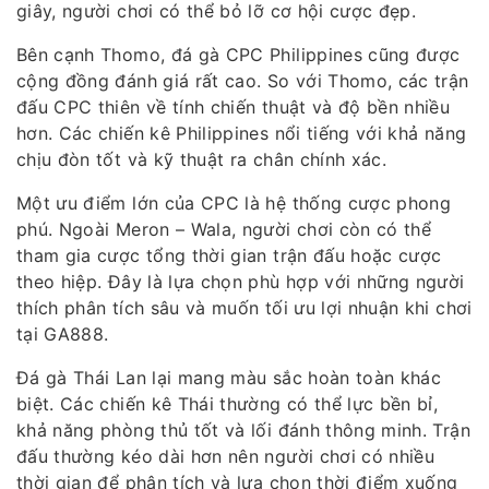
giây, người chơi có thể bỏ lỡ cơ hội cược đẹp.
Bên cạnh Thomo, đá gà CPC Philippines cũng được
cộng đồng đánh giá rất cao. So với Thomo, các trận
đấu CPC thiên về tính chiến thuật và độ bền nhiều
hơn. Các chiến kê Philippines nổi tiếng với khả năng
chịu đòn tốt và kỹ thuật ra chân chính xác.
Một ưu điểm lớn của CPC là hệ thống cược phong
phú. Ngoài Meron – Wala, người chơi còn có thể
tham gia cược tổng thời gian trận đấu hoặc cược
theo hiệp. Đây là lựa chọn phù hợp với những người
thích phân tích sâu và muốn tối ưu lợi nhuận khi chơi
tại GA888.
Đá gà Thái Lan lại mang màu sắc hoàn toàn khác
biệt. Các chiến kê Thái thường có thể lực bền bỉ,
khả năng phòng thủ tốt và lối đánh thông minh. Trận
đấu thường kéo dài hơn nên người chơi có nhiều
thời gian để phân tích và lựa chọn thời điểm xuống