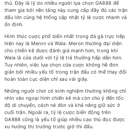
thủ. Đây là lý do nhiều người lựa chọn GA888 để
tham gia bởi nền tảng này cung cấp đầy đủ các trận
đấu lớn cùng hệ thống cập nhật tỷ lệ cược nhanh và
ổn định.
Hình thức cược phổ biến nhất trong đá gà trực tiếp
hiện nay là Meron và Wala. Meron thường đại diện
cho chiến kê được đánh giá mạnh hơn, trong khi
Wala là cửa dưới với tỷ lệ trả thưởng hấp dẫn hơn.
Tuy nhiên, việc lựa chọn cửa cược không hề đơn
giản bởi nhiều yếu tố trong trận đấu có thể thay đổi
hoàn toàn cục diện chỉ sau vài giây.
Những người chơi có kinh nghiệm thường không chỉ
nhìn vào ngoại hình chiến kê mà còn chú ý đến tốc
độ di chuyển, cách né đòn và khả năng giữ sức ở
cuối trận. Ngoài ra, tỷ lệ cược biến động trên
GA888 cũng là yếu tố giúp nhiều cao thủ đọc được
xu hướng thị trường trước giờ thi đấu.